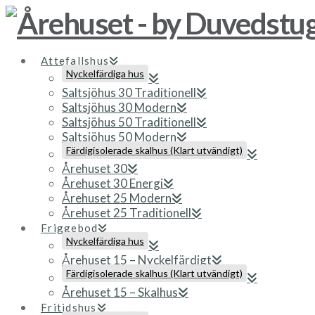
Attefallshus
Nyckelfärdiga hus
Saltsjöhus 30 Traditionell
Saltsjöhus 30 Modern
Saltsjöhus 50 Traditionell
Saltsjöhus 50 Modern
Färdigisolerade skalhus (Klart utvändigt)
Årehuset 30
Årehuset 30 Energi
Årehuset 25 Modern
Årehuset 25 Traditionell
Friggebod
Nyckelfärdiga hus
Årehuset 15 – Nyckelfärdigt
Färdigisolerade skalhus (Klart utvändigt)
Årehuset 15 – Skalhus
Fritidshus