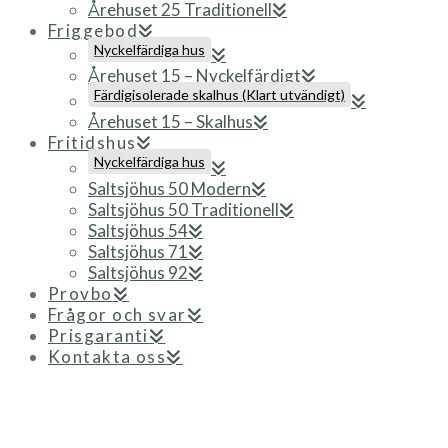
Årehuset 25 Traditionell
Friggebod
Nyckelfärdiga hus
Årehuset 15 – Nyckelfärdigt
Färdigisolerade skalhus (Klart utvändigt)
Årehuset 15 – Skalhus
Fritidshus
Nyckelfärdiga hus
Saltsjöhus 50 Modern
Saltsjöhus 50 Traditionell
Saltsjöhus 54
Saltsjöhus 71
Saltsjöhus 92
Provbo
Frågor och svar
Prisgaranti
Kontakta oss