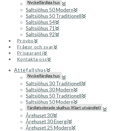
Nyckelfärdiga hus
Saltsjöhus 50 Modern
Saltsjöhus 50 Traditionell
Saltsjöhus 54
Saltsjöhus 71
Saltsjöhus 92
Provbo
Frågor och svar
Prisgaranti
Kontakta oss
Attefallshus
Nyckelfärdiga hus
Saltsjöhus 30 Traditionell
Saltsjöhus 30 Modern
Saltsjöhus 50 Traditionell
Saltsjöhus 50 Modern
Färdigisolerade skalhus (Klart utvändigt)
Årehuset 30
Årehuset 30 Energi
Årehuset 25 Modern