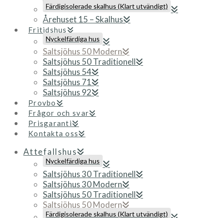
Färdigisolerade skalhus (Klart utvändigt)
Årehuset 15 – Skalhus
Fritidshus
Nyckelfärdiga hus
Saltsjöhus 50 Modern
Saltsjöhus 50 Traditionell
Saltsjöhus 54
Saltsjöhus 71
Saltsjöhus 92
Provbo
Frågor och svar
Prisgaranti
Kontakta oss
Attefallshus
Nyckelfärdiga hus
Saltsjöhus 30 Traditionell
Saltsjöhus 30 Modern
Saltsjöhus 50 Traditionell
Saltsjöhus 50 Modern
Färdigisolerade skalhus (Klart utvändigt)