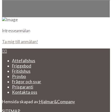
Intresseanmälan
Ta mig till anmälan!
Attefallshus
Friggebod
Fritidshus
Provbo
Frågor och svar
Prisgaranti
Kontakta oss
Hemsida skapad av
Hjalmar&Company
SITEMAP