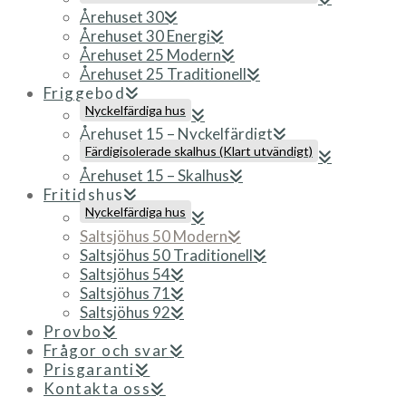
Årehuset 30
Årehuset 30 Energi
Årehuset 25 Modern
Årehuset 25 Traditionell
Friggebod
Nyckelfärdiga hus
Årehuset 15 – Nyckelfärdigt
Färdigisolerade skalhus (Klart utvändigt)
Årehuset 15 – Skalhus
Fritidshus
Nyckelfärdiga hus
Saltsjöhus 50 Modern
Saltsjöhus 50 Traditionell
Saltsjöhus 54
Saltsjöhus 71
Saltsjöhus 92
Provbo
Frågor och svar
Prisgaranti
Kontakta oss