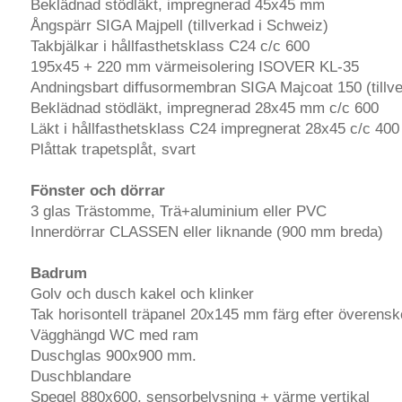
Beklädnad stödläkt, impregnerad 45x45 mm
Ångspärr SIGA Majpell (tillverkad i Schweiz)
Takbjälkar i hållfasthetsklass C24 c/c 600
195x45 + 220 mm värmeisolering ISOVER KL-35
Andningsbart diffusormembran SIGA Majcoat 150 (tillve
Beklädnad stödläkt, impregnerad 28x45 mm c/c 600
Läkt i hållfasthetsklass C24 impregnerat 28x45 c/c 400
Plåttak trapetsplåt, svart
Fönster och dörrar
3 glas Trästomme, Trä+aluminium eller PVC
Innerdörrar CLASSEN eller liknande (900 mm breda)
Badrum
Golv och dusch kakel och klinker
Tak horisontell träpanel 20x145 mm färg efter överen
Vägghängd WC med ram
Duschglas 900x900 mm.
Duschblandare
Spegel 880x600, sensorbelysning + värme vertikal