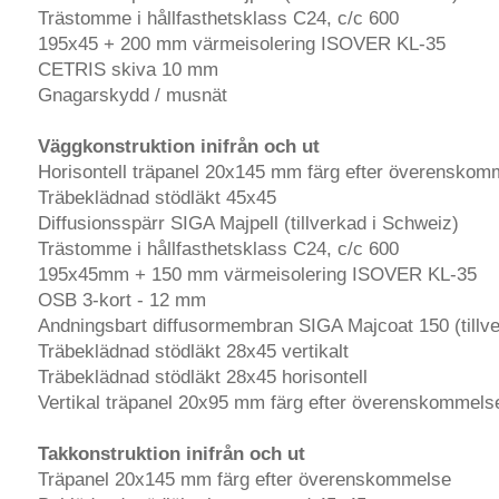
Trästomme i hållfasthetsklass C24, c/c 600
195x45 + 200 mm värmeisolering ISOVER KL-35
CETRIS skiva 10 mm
Gnagarskydd / musnät
Väggkonstruktion inifrån och ut
Horisontell träpanel 20x145 mm färg efter överenskom
Träbeklädnad stödläkt 45x45
Diffusionsspärr SIGA Majpell (tillverkad i Schweiz)
Trästomme i hållfasthetsklass C24, c/c 600
195x45mm + 150 mm värmeisolering ISOVER KL-35
OSB 3-kort - 12 mm
Andningsbart diffusormembran SIGA Majcoat 150 (tillve
Träbeklädnad stödläkt 28x45 vertikalt
Träbeklädnad stödläkt 28x45 horisontell
Vertikal träpanel 20x95 mm färg efter överenskommels
Takkonstruktion inifrån och ut
Träpanel 20x145 mm färg efter överenskommelse