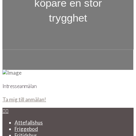
köpare en stor
trygghet
Intresseanmälan
Ta mig till anmälan!
Attefallshus
Friggebod
Fritidshus