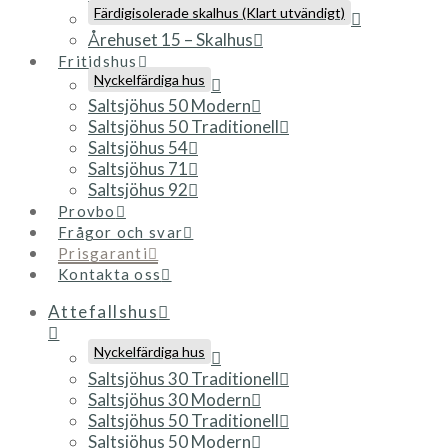
Färdigisolerade skalhus (Klart utvändigt)
Årehuset 15 – Skalhus
Fritidshus
Nyckelfärdiga hus
Saltsjöhus 50 Modern
Saltsjöhus 50 Traditionell
Saltsjöhus 54
Saltsjöhus 71
Saltsjöhus 92
Provbo
Frågor och svar
Prisgaranti
Kontakta oss
Attefallshus
Nyckelfärdiga hus
Saltsjöhus 30 Traditionell
Saltsjöhus 30 Modern
Saltsjöhus 50 Traditionell
Saltsjöhus 50 Modern