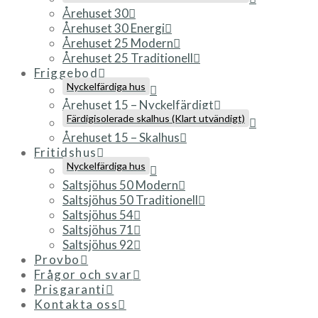
Årehuset 30
Årehuset 30 Energi
Årehuset 25 Modern
Årehuset 25 Traditionell
Friggebod
Nyckelfärdiga hus
Årehuset 15 – Nyckelfärdigt
Färdigisolerade skalhus (Klart utvändigt)
Årehuset 15 – Skalhus
Fritidshus
Nyckelfärdiga hus
Saltsjöhus 50 Modern
Saltsjöhus 50 Traditionell
Saltsjöhus 54
Saltsjöhus 71
Saltsjöhus 92
Provbo
Frågor och svar
Prisgaranti
Kontakta oss