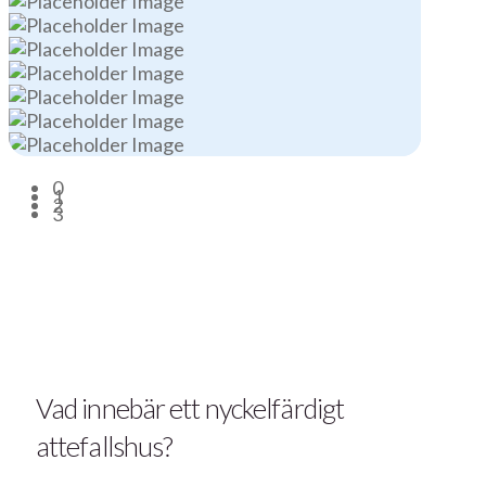
0
1
2
3
Vad innebär ett nyckelfärdigt
attefallshus?