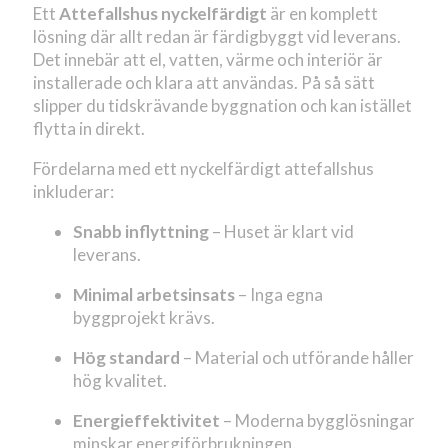
Ett
Attefallshus nyckelfärdigt
är en komplett
lösning där allt redan är färdigbyggt vid leverans.
Det innebär att el, vatten, värme och interiör är
installerade och klara att användas. På så sätt
slipper du tidskrävande byggnation och kan istället
flytta in direkt.
Fördelarna med ett nyckelfärdigt attefallshus
inkluderar:
Snabb inflyttning
– Huset är klart vid
leverans.
Minimal arbetsinsats
– Inga egna
byggprojekt krävs.
Hög standard
– Material och utförande håller
hög kvalitet.
Energieffektivitet
– Moderna bygglösningar
minskar energiförbrukningen.