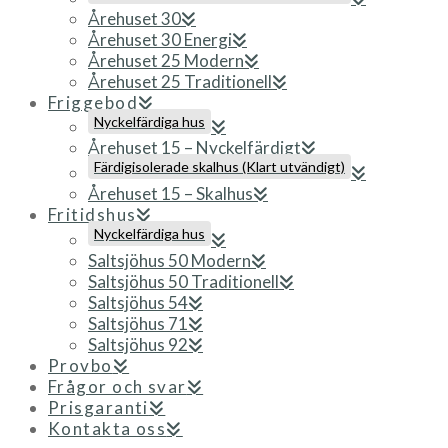
Årehuset 30
Årehuset 30 Energi
Årehuset 25 Modern
Årehuset 25 Traditionell
Friggebod
Nyckelfärdiga hus
Årehuset 15 – Nyckelfärdigt
Färdigisolerade skalhus (Klart utvändigt)
Årehuset 15 – Skalhus
Fritidshus
Nyckelfärdiga hus
Saltsjöhus 50 Modern
Saltsjöhus 50 Traditionell
Saltsjöhus 54
Saltsjöhus 71
Saltsjöhus 92
Provbo
Frågor och svar
Prisgaranti
Kontakta oss