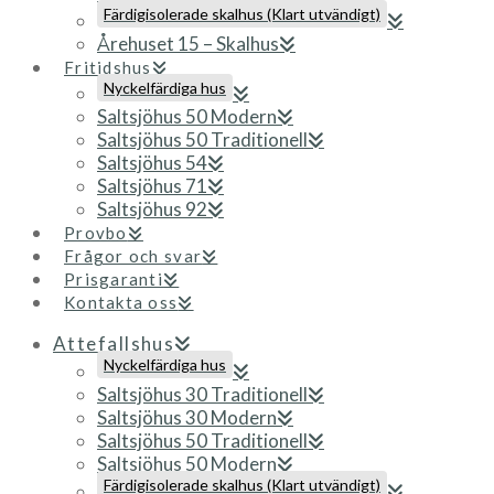
Färdigisolerade skalhus (Klart utvändigt)
Årehuset 15 – Skalhus
Fritidshus
Nyckelfärdiga hus
Saltsjöhus 50 Modern
Saltsjöhus 50 Traditionell
Saltsjöhus 54
Saltsjöhus 71
Saltsjöhus 92
Provbo
Frågor och svar
Prisgaranti
Kontakta oss
Attefallshus
Nyckelfärdiga hus
Saltsjöhus 30 Traditionell
Saltsjöhus 30 Modern
Saltsjöhus 50 Traditionell
Saltsjöhus 50 Modern
Färdigisolerade skalhus (Klart utvändigt)