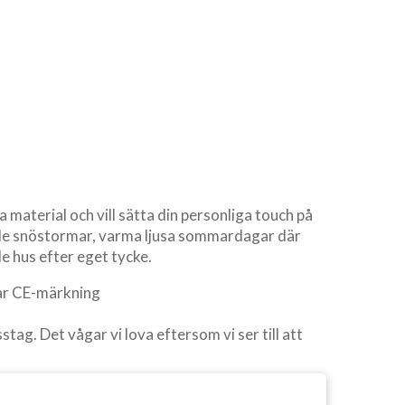
 material och vill sätta din personliga touch på
både snöstormar, varma ljusa sommardagar där
 hus efter eget tycke.
har CE-märkning
tag. Det vågar vi lova eftersom vi ser till att