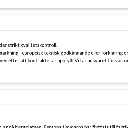
r strikt kvalitetskontroll.
märkning - europeisk teknisk godkännande eller förklaring 
ven efter att kontraktet är uppfyllt.
Vi tar ansvaret för våra 
g på byggplatsen. Personaltimmarna har flyttats till fabrik