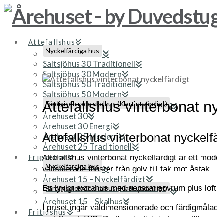
Attefallshus
Nyckelfärdiga hus
Saltsjöhus 30 Traditionell
Saltsjöhus 30 Modern
Saltsjöhus 50 Traditionell
Saltsjöhus 50 Modern
Attefallshus vinterbonat ny
Färdigisolerade skalhus (Klart utvändigt)
Årehuset 30
Årehuset 30 Energi
Attefallshus vinterbonat nyckelf
Årehuset 25 Modern
Årehuset 25 Traditionell
Friggebod
Attefallshus vinterbonat nyckelfärdigt är ett mo
Nyckelfärdiga hus
välisolerade fönster från golv till tak mot åstak.
Årehuset 15 – Nyckelfärdigt
Ett lyxigt extrahus med separat sovrum plus loft 
Färdigisolerade skalhus (Klart utvändigt)
Årehuset 15 – Skalhus
I priset ingår väldimensionerade och färdigmåla
Fritidshus