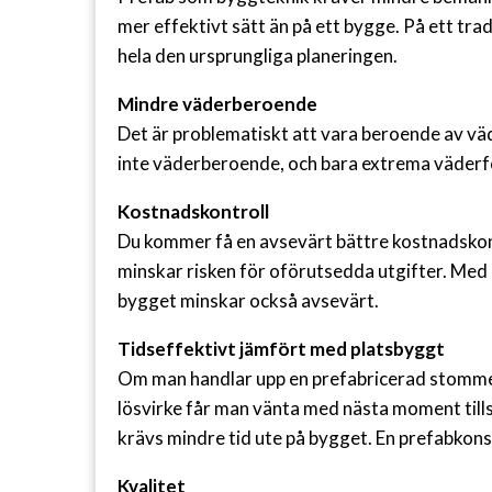
mer effektivt sätt än på ett bygge. På ett tra
hela den ursprungliga planeringen.
Mindre väderberoende
Det är problematiskt att vara beroende av vä
inte väderberoende, och bara extrema väderf
Kostnadskontroll
Du kommer få en avsevärt bättre kostnadskont
minskar risken för oförutsedda utgifter. Med 
bygget minskar också avsevärt.
Tidseffektivt jämfört med platsbyggt
Om man handlar upp en prefabricerad stomme i
lösvirke får man vänta med nästa moment till
krävs mindre tid ute på bygget. En prefabkonstr
Kvalitet