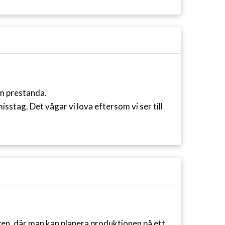
om prestanda.
misstag.
Det vågar vi lova eftersom vi ser till
en, där man kan planera produktionen på ett