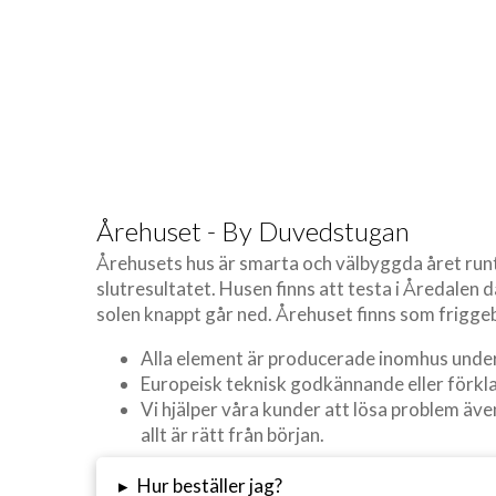
Årehuset - By Duvedstugan
Årehusets hus är smarta och välbyggda året runt lö
slutresultatet. Husen finns att testa i Åredale
solen knappt går ned. Årehuset finns som frigge
Alla element är producerade inomhus under 
Europeisk teknisk godkännande eller förkl
Vi hjälper våra kunder att lösa problem även 
allt är rätt från början.
▸
Hur beställer jag?