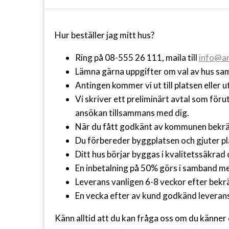
Hur beställer jag mitt hus?
Ring på 08-555 26 111, maila till
info@ar
Lämna gärna uppgifter om val av hus sam
Antingen kommer vi ut till platsen elle
Vi skriver ett preliminärt avtal som för
ansökan tillsammans med dig.
När du fått godkänt av kommunen bekräf
Du förbereder byggplatsen och gjuter plat
Ditt hus börjar byggas i kvalitetssäkrad
En inbetalning på 50% görs i samband med 
Leverans vanligen 6-8 veckor efter bekrä
En vecka efter av kund godkänd leveran
Känn alltid att du kan fråga oss om du känner