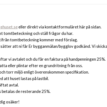
ehuset.se
eller direkt via kontaktformuläret här på sidan.
t tomtbeteckning och ställ frågor du har.
r utifrån tomtbeteckning kommer med förslag.
utsätter att ni får Er bygganmälan/bygglov godkänd. Vi skick
tar vi avtalet och du får en faktura på handpenningen 25%.
ta eller plintar efter en grundritning från oss.
 och torr miljö enligt överenskommen specifikation.
att huset lastas på lastbil.
ftat avtal.
s betalas de resterande 25%.
 dig osäker!