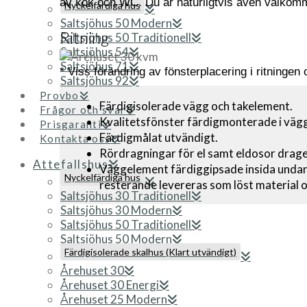
av kök och WC. Du är naturligtvis även välkomme
Nyckelfärdiga hus
Saltsjöhus 50 Modern
Ritning
Saltsjöhus 50 Traditionell
Saltsjöhus 54
Saltsjöhus 71
* Viss förändring av fönsterplacering i ritningen
Saltsjöhus 92
Provbo
Färdigisolerade vägg och takelement.
Frågor och svar
Kvalitetsfönster färdigmonterade i vägg
Prisgaranti
Färdigmålat utvändigt.
Kontakta oss
Rördragningar för el samt eldosor drage
Attefallshus
Väggelement färdiggipsade insida undant
Nyckelfärdiga hus
resterande levereras som löst material 
Saltsjöhus 30 Traditionell
Saltsjöhus 30 Modern
Saltsjöhus 50 Traditionell
Saltsjöhus 50 Modern
Färdigisolerade skalhus (Klart utvändigt)
Årehuset 30
Årehuset 30 Energi
Årehuset 25 Modern