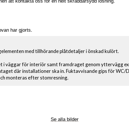
n att kontakta oss för en helt skräddarsydd lösning.
 ovan har gjorts.
elementen med tillhörande plåtdetaljer i önskad kulört.
t i väggar för interiör samt framdraget genom yttervägg ext
aget där installationer ska in. Fuktavvisande gips för WC/D
och monteras efter stomresning.
Se alla bilder