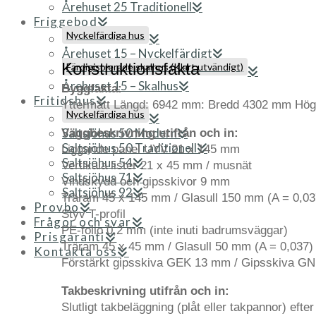
Årehuset 25 Traditionell
Friggebod
Nyckelfärdiga hus
Årehuset 15 – Nyckelfärdigt
Konstruktionsfakta
Färdigisolerade skalhus (Klart utvändigt)
Årehuset 15 – Skalhus
Byggfakta:
Fritidshus
Yttermått Längd: 6942 mm: Bredd 4302 mm Högs
Nyckelfärdiga hus
Saltsjöhus 50 Modern
Väggbeskrivning utifrån och in:
Saltsjöhus 50 Traditionell
Liggande panel UYV 21 x 145 mm
Saltsjöhus 54
Vertikala lister 21 x 45 mm / musnät
Saltsjöhus 71
Vindskydd och gipsskivor 9 mm
Saltsjöhus 92
Träram 45 x 145 mm / Glasull 150 mm (A = 0,03
Provbo
Styv T-profil
Frågor och svar
PE-folio 0,2 mm (inte inuti badrumsväggar)
Prisgaranti
Träram 45 x 45 mm / Glasull 50 mm (A = 0,037)
Kontakta oss
Förstärkt gipsskiva GEK 13 mm / Gipsskiva G
Takbeskrivning utifrån och in:
Slutligt takbeläggning (plåt eller takpannor) efte