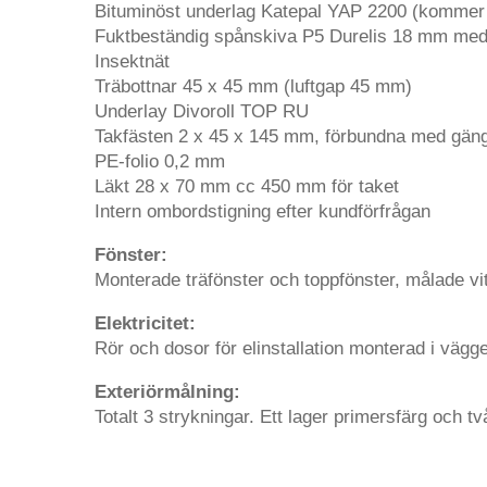
Bituminöst underlag Katepal YAP 2200 (kommer a
Fuktbeständig spånskiva P5 Durelis 18 mm med
Insektnät
Träbottnar 45 x 45 mm (luftgap 45 mm)
Underlay Divoroll TOP RU
Takfästen 2 x 45 x 145 mm, förbundna med gäng
PE-folio 0,2 mm
Läkt 28 x 70 mm cc 450 mm för taket
Intern ombordstigning efter kundförfrågan
Fönster:
Monterade träfönster och toppfönster, målade vit
Elektricitet:
Rör och dosor för elinstallation monterad i väg
Exteriörmålning:
Totalt 3 strykningar. Ett lager primersfärg och tv