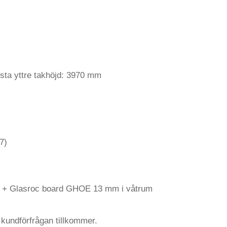
ta yttre takhöjd: 3970 mm
7)
N + Glasroc board GHOE 13 mm i våtrum
r kundförfrågan tillkommer.