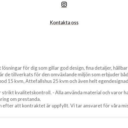
Kontakta oss
sningar för dig som gillar god design, fina detaljer, hållbara
n där de tillverkats för den omväxlande miljön som erbjuder 
bod 15 kvm, Attefallshus 25 kvm och även helt egendesignade
strikt kvalitetskontroll. - Alla använda material och varor 
aring om prestanda.
efter att kontraktet är uppfyllt. Vi tar ansvaret för våra miss